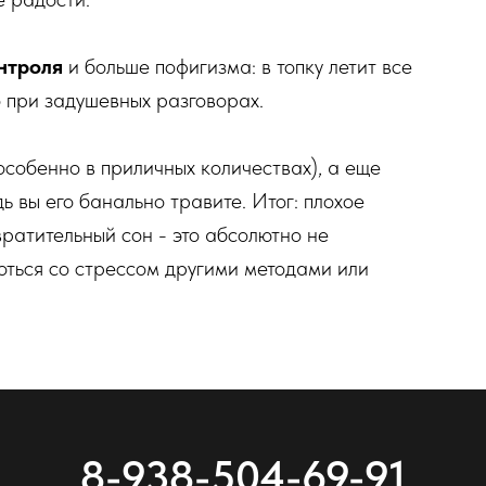
нтроля
и больше пофигизма: в топку летит все
о при задушевных разговорах.
особенно в приличных количествах), а еще
ь вы его банально травите. Итог: плохое
вратительный сон - это абсолютно не
оться со стрессом другими методами или
8-938-504-69-91